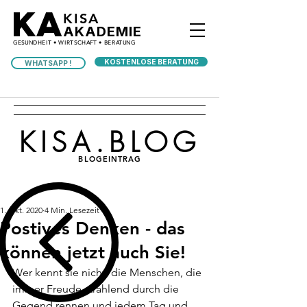
KA
KISA
AKADEMIE
GESUNDHEIT • WIRTSCHAFT • BERATUNG
KOSTENLOSE BERATUNG
WHATSAPP !
KISA.BLOG
BLOGEINTRAG
1. Okt. 2020
4 Min. Lesezeit
Postives Denken - das
können jetzt auch Sie!
Wer kennt sie nicht, die Menschen, die 
immer Freude strahlend durch die 
Gegend rennen und jedem Tag und 