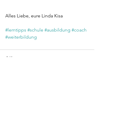
Alles Liebe, eure Linda Kisa
#lerntipps
#schule
#ausbildung
#coach
#weiterbildung
2 Kommentare
Kommentar verfassen...
Aktuell
rehr grge
27. Okt. 2025
Die Komplexität psychischer Belastungen, 
insbesondere nach traumatischen 