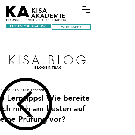
KA
KISA
AKADEMIE
GESUNDHEIT • WIRTSCHAFT • BERATUNG
KOSTENLOSE BERATUNG
WHATSAPP !
KISA.BLOG
BLOGEINTRAG
7. Aug. 2019
2 Min. Lesezeit
6 Lerntipps! Wie bereite
ich mich am besten auf
eine Prüfung vor?