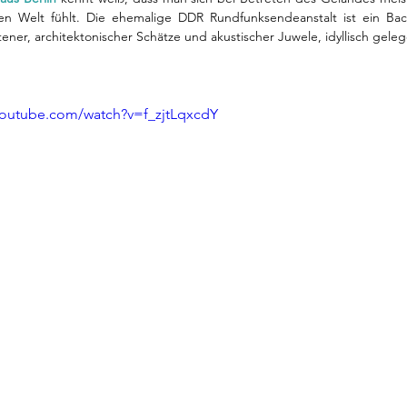
en Welt fühlt. Die ehemalige DDR Rundfunksendeanstalt ist ein Back
ltener, architektonischer Schätze und akustischer Juwele, idyllisch gele
youtube.com/watch?v=f_zjtLqxcdY