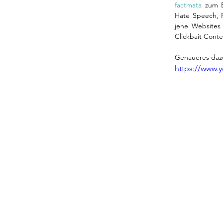
factmata
 zum B
Hate Speech, 
jene Websites
Clickbait Conte
Genaueres dazu
https://www