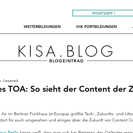
WHATSAPP !
E
WEITERBILDUNGEN
IHK FORTBILDUNGEN
G
KISA.BLOG
BLOGEINTRAG
. Lesezeit
s TOA: So sieht der Content der 
ir im Berliner Funkhaus ist Europas größte Tech-, Zukunfts- und Lifest
aus Berlin
 kennt weiß, dass man sich bei Betreten des Geländes meist