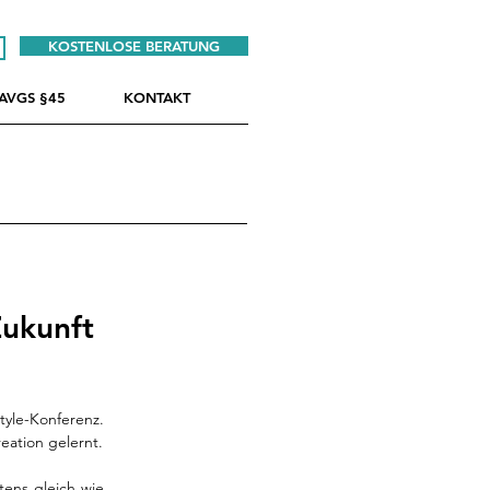
KOSTENLOSE BERATUNG
AVGS §45
KONTAKT
Zukunft
yle-Konferenz. 
Wir haben uns dort für euch umgesehen und einiges über die Zukunft von Content Creation gelernt. 
ens gleich wie 