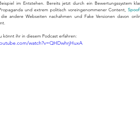
eispiel im Entstehen. Bereits jetzt durch ein Bewertungssystem klassi
Propaganda und extrem politisch voreingenommener Content, 
Spoof
 die andere Webseiten nachahmen und Fake Versionen davon online
nt. 
 könnt ihr in diesem Podcast erfahren: 
.youtube.com/watch?v=QHDwhrjHuxA