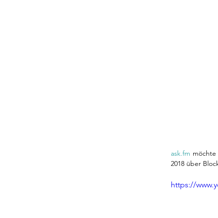
ask.fm
 möchte 
2018 über Block
https://www