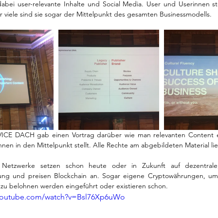
dabei user-relevante Inhalte und Social Media. User und Userinnen s
r viele sind sie sogar der Mittelpunkt des gesamten Businessmodells. 
ICE DACH gab einen Vortrag darüber wie man relevanten Content ers
nen in den Mittelpunkt stellt. Alle Rechte am abgebildeten Material li
e Netzwerke setzen schon heute oder in Zukunft auf dezentrale,
ung und preisen Blockchain an. Sogar eigene Cryptowährungen, um 
zu belohnen werden eingeführt oder existieren schon. 
.youtube.com/watch?v=Bsl76Xp6uWo