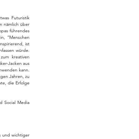
was Futuristik 
 nämlich über 
opas führendes 
in, “Menschen 
pirierend, ist 
fassen würde. 
zum kreativen 
ker-Jacken aus 
nwenden kann. 
gen Jahren, zu 
e, die Erfolge 
 Social Media 
 und wichtiger 