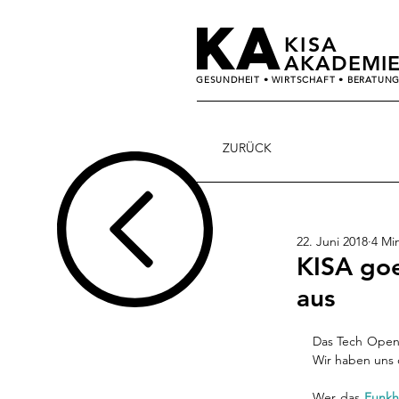
KA
KISA
AKADEMI
GESUNDHEIT • WIRTSCHAFT • BERATUN
ZURÜCK
22. Juni 2018
4 Min
KISA goe
aus
Das Tech Open A
Wer das 
Funkh