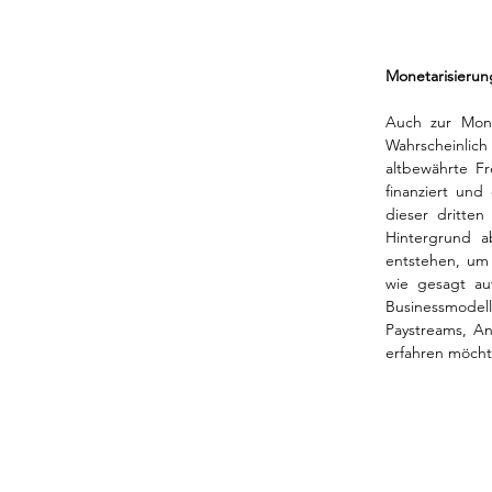
Monetarisierun
Auch zur Mone
Wahrscheinli
altbewährte Fr
finanziert und 
dieser dritte
Hintergrund a
entstehen, um 
wie gesagt au
Businessmodell
Paystreams, An
erfahren möchte