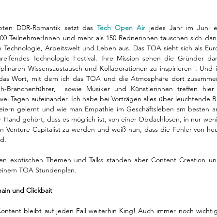
ubten DDR-Romantik setzt das 
Tech Open Air
 jedes Jahr im Juni et
00 TeilnehmerInnen und mehr als 150 Rednerinnen tauschen sich dann
n Technologie, Arbeitswelt und Leben aus. Das TOA sieht sich als Eur
eifendes Technologie Festival. Ihre Mission sehen die Gründer dar
iplinären Wissensaustausch und Kollaborationen zu inspirieren". Und ins
l das Wort, mit dem ich das TOA und die Atmosphäre dort zusammen
ch-Branchenführer,  sowie Musiker und Künstlerinnen treffen hier 
ei Tagen aufeinander. Ich habe bei Vorträgen alles über leuchtende Bi
seiern gelernt und wie man Empathie im Geschäftsleben am besten a
 Hand gehört, dass es möglich ist, von einer Obdachlosen, in nur weni
n Venture Capitalist zu werden und weiß nun, dass die Fehler von heut
d. 
sen exotischen Themen und Talks standen aber Content Creation und
meinem TOA Stundenplan. 
ain und Clickbait 
Content bleibt auf jeden Fall weiterhin King! Auch immer noch wichtig