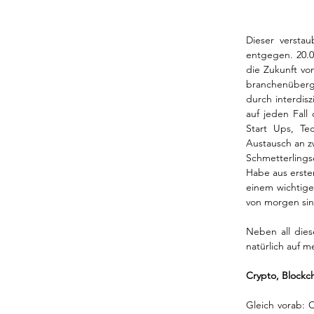
Dieser versta
entgegen. 20.0
die Zukunft vo
branchenübergr
durch interdisz
auf jeden Fal
Start Ups, Te
Austausch an zw
Schmetterling
Habe aus erster
einem wichtige
von morgen sin
Neben all die
natürlich auf 
Crypto, Blockch
Gleich vorab: 