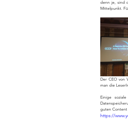
denn je, sind 
Mittelpunkt. Fü
Der CEO von V
man die LeserIn
Einige sozial
Datenspeicher
guten Content 
https://www