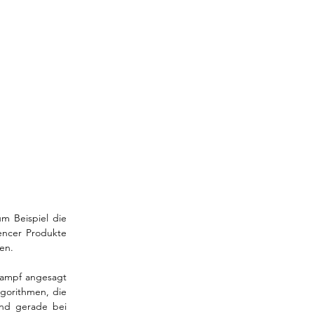
 Beispiel die 
encer Produkte 
n.   
ampf angesagt 
gorithmen, die 
die Qualität und Glaubwürdigkeit von Content jeglicher Art klassifizieren sollen, sind gerade bei 