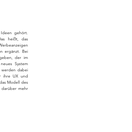
deen gehört. 
s heißt, das 
Werbeanzeigen 
n ergänzt. Bei 
geben, der im 
 neues System 
 werden dabei 
r ihre UX und 
as Modell des 
 darüber mehr 