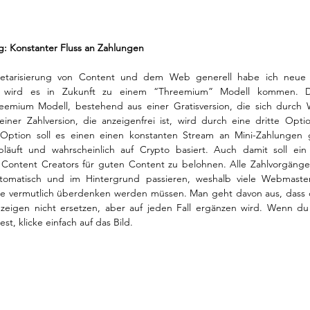
g: Konstanter Fluss an Zahlungen  
tarisierung von Content und dem Web generell habe ich neue I
ch wird es in Zukunft zu einem “Threemium” Modell kommen. Da
eemium Modell, bestehend aus einer Gratisversion, die sich durch 
einer Zahlversion, die anzeigenfrei ist, wird durch eine dritte Optio
n Option soll es einen einen konstanten Stream an Mini-Zahlungen 
bläuft und wahrscheinlich auf Crypto basiert. Auch damit soll ein
Content Creators für guten Content zu belohnen. Alle Zahlvorgänge
tomatisch und im Hintergrund passieren, weshalb viele Webmaste
e vermutlich überdenken werden müssen. Man geht davon aus, dass d
zeigen nicht ersetzen, aber auf jeden Fall ergänzen wird. Wenn du
st, klicke einfach auf das Bild. 