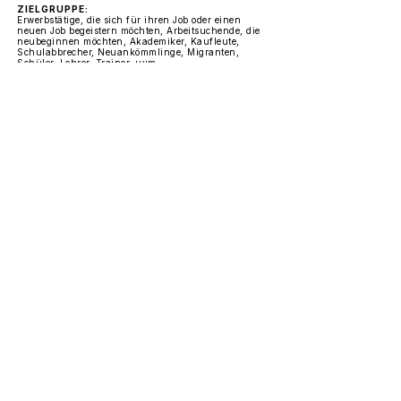
ZIELGRUPPE:
Erwerbstätige, die sich für ihren Job oder einen
neuen Job begeistern möchten, Arbeitsuchende, die
neubeginnen möchten, Akademiker, Kaufleute,
Schulabbrecher, Neuankömmlinge, Migranten,
Schüler, Lehrer, Trainer, uvm.
COACHINGSTUNDEN:
26 Unterrichtseinheiten á 45 Minuten
PREIS:
1.325,00 EURO
FÖRDERUNG:
durch Aktivierungs- und
Vermittlungsgutschein (AVGS) gemäß §45
SGB III über die Arbeitsagenturen und
Jobcenter
KA
KISA
AKADEMIE
GESUNDHEIT • WIRTSCHAFT • BERATUNG
KISA AKADEMIE — AZAV-zertifizierte
Weiterbildungen in Berlin-Tempelhof.
Bildungsgutschein, AVGS und Privatzahler