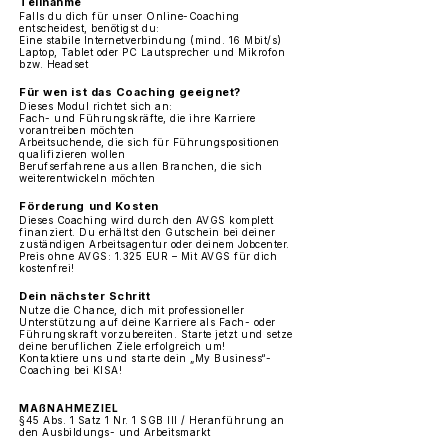
Teilnahme
Falls du dich für unser Online-Coaching
entscheidest, benötigst du:
Eine stabile Internetverbindung (mind. 16 Mbit/s)
Laptop, Tablet oder PC Lautsprecher und Mikrofon
bzw. Headset
Für wen ist das Coaching geeignet?
Dieses Modul richtet sich an:
Fach- und Führungskräfte, die ihre Karriere
vorantreiben möchten
Arbeitsuchende, die sich für Führungspositionen
qualifizieren wollen
Berufserfahrene aus allen Branchen, die sich
weiterentwickeln möchten
Förderung und Kosten
Dieses Coaching wird durch den AVGS komplett
finanziert. Du erhältst den Gutschein bei deiner
zuständigen Arbeitsagentur oder deinem Jobcenter.
Preis ohne AVGS: 1.325 EUR – Mit AVGS für dich
kostenfrei!
Dein nächster Schritt
Nutze die Chance, dich mit professioneller
Unterstützung auf deine Karriere als Fach- oder
Führungskraft vorzubereiten. Starte jetzt und setze
deine beruflichen Ziele erfolgreich um!
Kontaktiere uns und starte dein „My Business“-
Coaching bei KISA!
MAßNAHMEZIEL
§45 Abs. 1 Satz 1 Nr. 1 SGB III / Heranführung an
den Ausbildungs- und Arbeitsmarkt