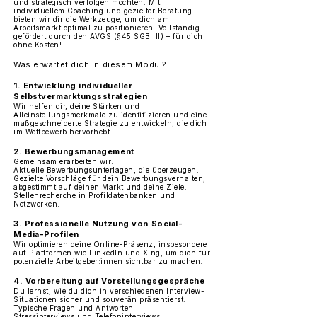
und strategisch verfolgen möchten. Mit
individuellem Coaching und gezielter Beratung
bieten wir dir die Werkzeuge, um dich am
Arbeitsmarkt optimal zu positionieren. Vollständig
gefördert durch den AVGS (§45 SGB III) – für dich
ohne Kosten!
Was erwartet dich in diesem Modul?
1.
Entwicklung individueller
Selbstvermarktungsstrategien
Wir helfen dir, deine Stärken und
Alleinstellungsmerkmale zu identifizieren und eine
maßgeschneiderte Strategie zu entwickeln, die dich
im Wettbewerb hervorhebt.
2. Bewerbungsmanagement
Gemeinsam erarbeiten wir:
Aktuelle Bewerbungsunterlagen, die überzeugen.
Gezielte Vorschläge für dein Bewerbungsverhalten,
abgestimmt auf deinen Markt und deine Ziele.
Stellenrecherche in Profildatenbanken und
Netzwerken.
3. Professionelle Nutzung von Social-
Media-Profilen
Wir optimieren deine Online-Präsenz, insbesondere
auf Plattformen wie LinkedIn und Xing, um dich für
potenzielle Arbeitgeber:innen sichtbar zu machen.
4. Vorbereitung auf Vorstellungsgespräche
Du lernst, wie du dich in verschiedenen Interview-
Situationen sicher und souverän präsentierst:
Typische Fragen und Antworten
Stressinterviews und Telefoninterviews