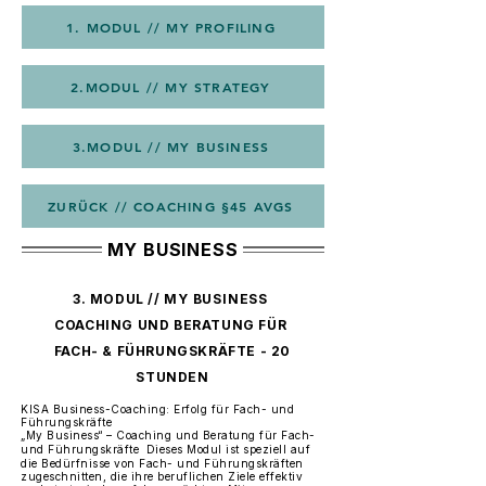
1. MODUL // MY PROFILING
2.MODUL // MY STRATEGY
3.MODUL // MY BUSINESS
ZURÜCK // COACHING §45 AVGS
MY BUSINESS
3. MODUL //
MY BUSINESS
COACHING UND BERATUNG FÜR
FACH- & FÜHRUNGSKRÄFTE - 20
STUNDEN
KISA Business-Coaching: Erfolg für Fach- und
Führungskräfte
„My Business“ – Coaching und Beratung für Fach-
und Führungskräfte Dieses Modul ist speziell auf
die Bedürfnisse von Fach- und Führungskräften
zugeschnitten, die ihre beruflichen Ziele effektiv