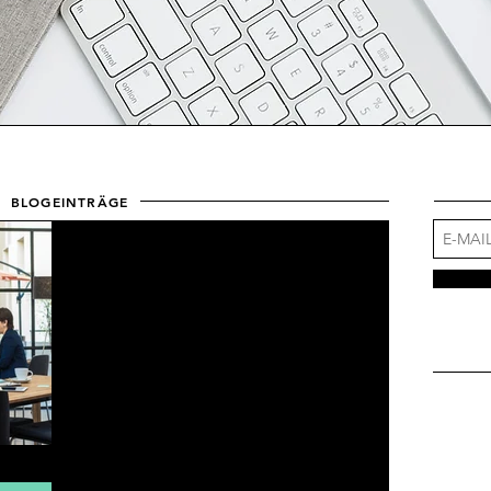
BLOGEINTRÄGE
Welche sind die wichtigen Soft Skills
für die digitale Arbeitswelt?
In der aktuellen Arbeitswelt ist Fachkompetenz nicht
genug. Die digitale Arbeit ist eine Teamdisziplin, in
der Eigenschaften wie...