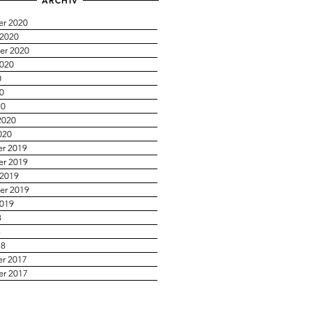
ARCHIV
r 2020
 2020
er 2020
2020
0
20
20
2020
020
r 2019
r 2019
 2019
er 2019
2019
8
8
18
r 2017
r 2017
7