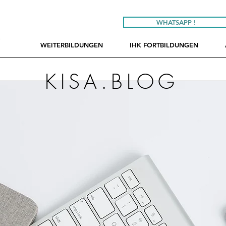
WHATSAPP !
E
WEITERBILDUNGEN
IHK FORTBILDUNGEN
G
KISA.BLOG