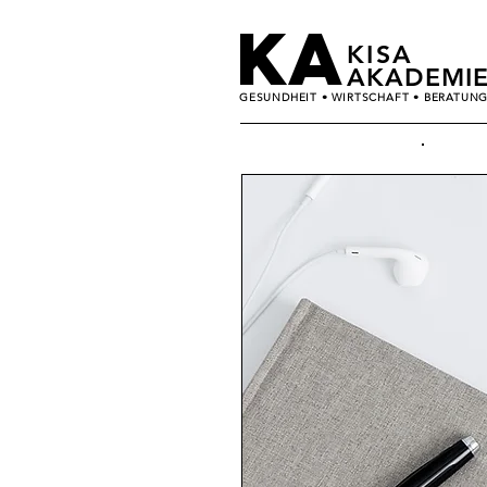
KA
KISA
AKADEMI
GESUNDHEIT • WIRTSCHAFT • BERATUN