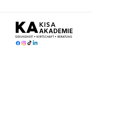
KA
KISA
AKADEMIE
GESUNDHEIT • WIRTSCHAFT • BERATUNG
KISA AKADEMIE — AZAV-zertifizierte
Weiterbildungen in Berlin-Tempelhof.
Bildungsgutschein, AVGS und Privatzahler
willkommen.
FÖRDERUNG
KONTAKT
Bildungsgutschein
Schulenburgring 130
AVGS §45
121O1 Berlin-Tempelhof
Kompass
O3O / 428 O76OO
Inhouse / B2B
info@kisa-akademie