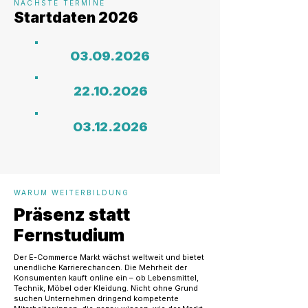
NÄCHSTE TERMINE
Startdaten 2026
O3.O9.2O26
22.1O.2O26
O3.12.2O26
WARUM WEITERBILDUNG
Präsenz statt
Fernstudium
Der E-Commerce Markt wächst weltweit und bietet
unendliche Karrierechancen. Die Mehrheit der
Konsumenten kauft online ein – ob Lebensmittel,
Technik, Möbel oder Kleidung. Nicht ohne Grund
suchen Unternehmen dringend kompetente