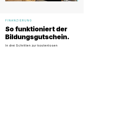
FINANZIERUNG
So funktioniert der
Bildungsgutschein.
In drei Schritten zur kostenlosen
Weiterbildung. Wir begleiten dich durch den
gesamten Prozess — von der Beratung bis zur
Bewilligung.
1.
Beratungsgespräch
Du schilderst uns Situation und Ziele.
Wir helfen dir, die passende
Weiterbildung auszuwählen und
klären, ob du förderberechtigt bist.
KOSTENLOS & UNVERBINDLICH