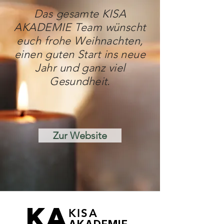
Das gesamte KISA
AKADEMIE Team wünscht
euch frohe Weihnachten,
einen guten Start ins neue
Jahr und ganz viel
Gesundheit.
Zur Website
KA
KISA