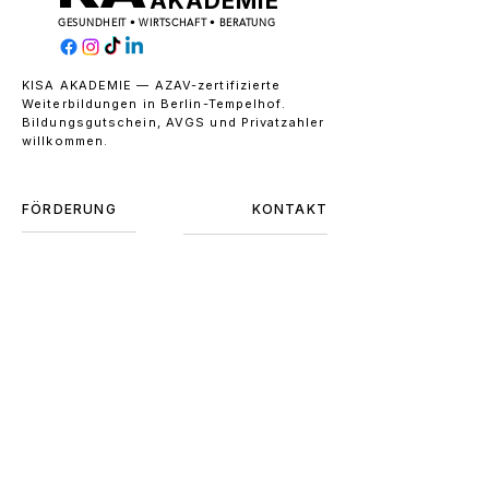
AKADEMIE
GESUNDHEIT • WIRTSCHAFT • BERATUNG
KISA AKADEMIE — AZAV-zertifizierte
Weiterbildungen in Berlin-Tempelhof.
Bildungsgutschein, AVGS und Privatzahler
willkommen.
FÖRDERUNG
KONTAKT
Bildungsgutschein
Schulenburgring 130
AVGS §45
121O1 Berlin-Tempelhof
Kompass
O3O / 428 O76OO
Inhouse / B2B
info@kisa-akademie
IMPRESSUM
DATENSCHUTZ
© 2026 KISA AKADEMIE
GmbH