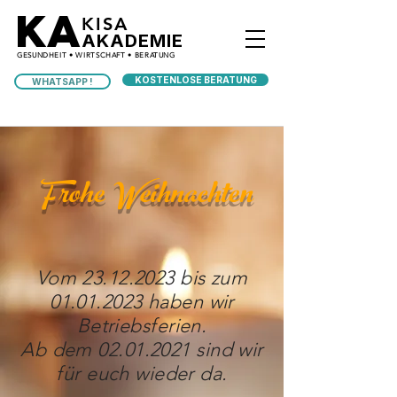
KA
KISA
AKADEMIE
GESUNDHEIT • WIRTSCHAFT • BERATUNG
KOSTENLOSE BERATUNG
WHATSAPP !
Frohe Weihnachten
Vom
23.12.2023
bis zum
01.01.2023
haben wir
Betriebsferien.
Ab dem
02.01.2021
sind wir
für euch wieder da.