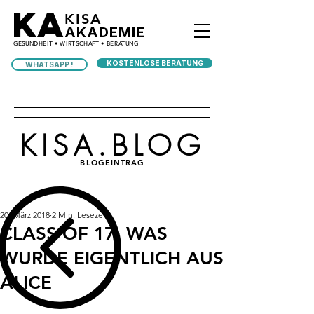
KA
KISA
AKADEMIE
GESUNDHEIT • WIRTSCHAFT • BERATUNG
KOSTENLOSE BERATUNG
WHATSAPP !
KISA.BLOG
BLOGEINTRAG
20. März 2018
2 Min. Lesezeit
CLASS OF 17: WAS
WURDE EIGENTLICH AUS
ALICE