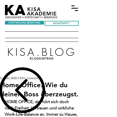
KA
KISA
AKADEMIE
GESUNDHEIT • WIRTSCHAFT • BERATUNG
KOSTENLOSE BERATUNG
WHATSAPP !
KISA.BLOG
BLOGEINTRAG
5. März 2020
3 Min. Lesezeit
Home Office. Wie du
deinen Boss überzeugst.
HOME OFFICE, das hört sich doch 
nach Freiheit, Vertrauen und wirkliche 
Work-Life-Balance an. Immer zu Hause, 