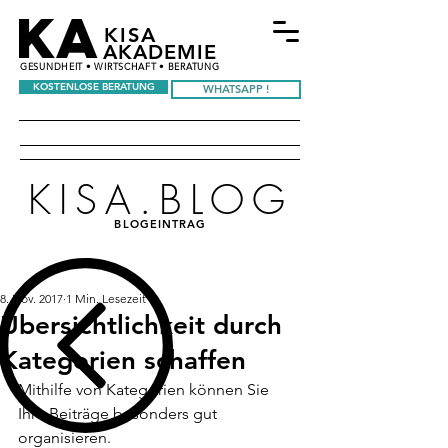
KA
KISA
AKADEMIE
GESUNDHEIT • WIRTSCHAFT • BERATUNG
KOSTENLOSE BERATUNG
WHATSAPP !
KISA.BLOG
BLOGEINTRAG
8. Nov. 2017
1 Min. Lesezeit
Übersichtlichkeit durch
Kategorien schaffen
Mithilfe von Kategorien können Sie 
Ihre Beiträge besonders gut 
organisieren. 